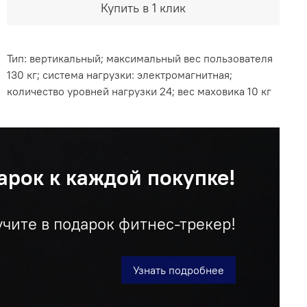
Купить в 1 клик
Тип: вертикальный; максимальный вес пользователя
130 кг; система нагрузки: электромагнитная;
количество уровней нагрузки 24; вес маховика 10 кг
арок к каждой покупке!
учите в подарок фитнес-трекер!
Узнать подробнее