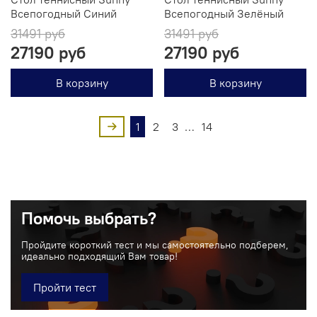
Всепогодный Синий
Всепогодный Зелёный
31491 руб
31491 руб
27190 руб
27190 руб
В корзину
В корзину
1
2
3
…
14
Помочь выбрать?
Пройдите короткий тест и мы самостоятельно подберем,
идеально подходящий Вам товар!
Пройти тест