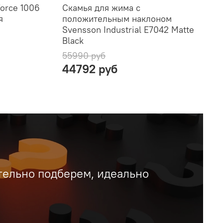
Force 1006
Скамья для жима с
я
положительным наклоном
Svensson Industrial E7042 Matte
Black
55990 руб
44792 руб
тельно подберем, идеально