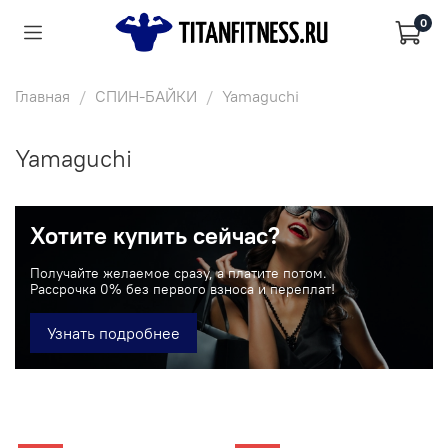
0
Главная
СПИН-БАЙКИ
Yamaguchi
Yamaguchi
Хотите купить сейчас?
Получайте желаемое сразу, а платите потом.
Рассрочка 0% без первого взноса и переплат!
Узнать подробнее