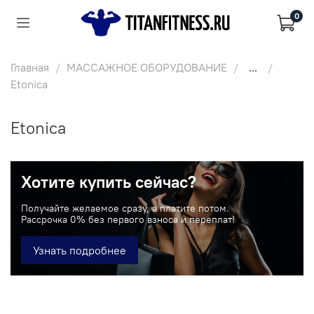
0
Главная
МАССАЖНОЕ ОБОРУДОВАНИЕ
...
Etonica
Etonica
Хотите купить сейчас?
Получайте желаемое сразу, а платите потом.
Рассрочка 0% без первого взноса и переплат!
Узнать подробнее