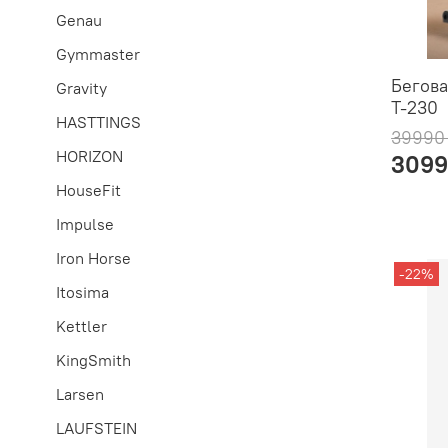
Genau
Gymmaster
Бегова
Gravity
T-230
HASTTINGS
39990
HORIZON
3099
HouseFit
Impulse
Iron Horse
-22%
Itosima
Kettler
KingSmith
Larsen
LAUFSTEIN