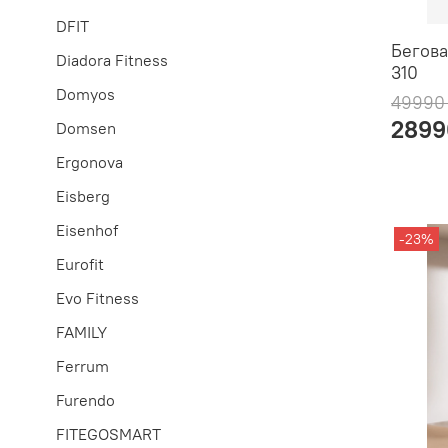
DFIT
Бегова
Diadora Fitness
310
Domyos
49990
2899
Domsen
Ergonova
Eisberg
Eisenhof
-23%
Eurofit
Evo Fitness
FAMILY
Ferrum
Furendo
FITEGOSMART