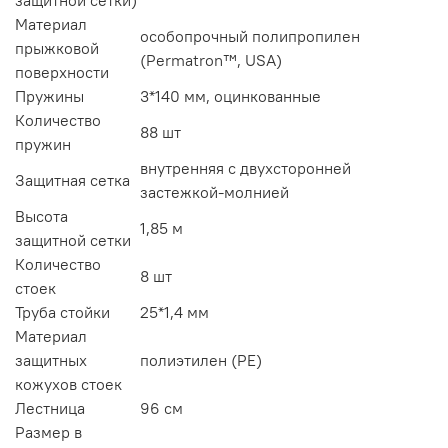
защитной сетки)
Материал
особопрочный полипропилен
прыжковой
(Permatron™, USA)
поверхности
Пружины
3*140 мм, оцинкованные
Количество
88 шт
пружин
внутренняя с двухсторонней
Защитная сетка
застежкой-молнией
Высота
1,85 м
защитной сетки
Количество
8 шт
стоек
Труба стойки
25*1,4 мм
Материал
защитных
полиэтилен (PE)
кожухов стоек
Лестница
96 см
Размер в