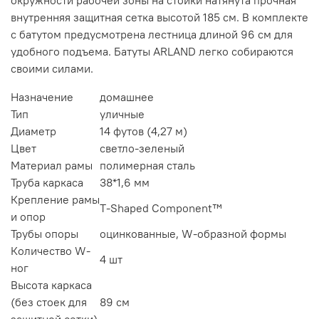
окружности рабочей зоны на стойки натянута прочная
внутренняя защитная сетка высотой 185 см. В комплекте
с батутом предусмотрена лестница длиной 96 см для
удобного подъема. Батуты ARLAND легко собираются
своими силами.
Назначение
домашнее
Тип
уличные
Диаметр
14 футов (4,27 м)
Цвет
светло-зеленый
Материал рамы
полимерная сталь
Труба каркаса
38*1,6 мм
Крепление рамы
T-Shaped Component™
и опор
Трубы опоры
оцинкованные, W-образной формы
Количество W-
4 шт
ног
Высота каркаса
(без стоек для
89 см