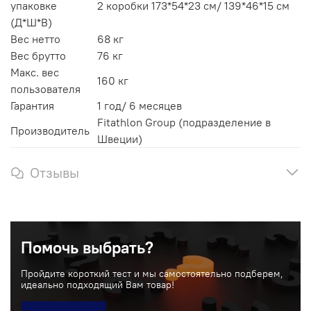
упаковке
2 коробки 173*54*23 см/ 139*46*15 см
(Д*Ш*В)
Вес нетто
68 кг
Вес брутто
76 кг
Макс. вес
160 кг
пользователя
Гарантия
1 год/ 6 месяцев
Fitathlon Group (подразделение в
Производитель
Швеции)
Отзывы
Помочь выбрать?
Пройдите короткий тест и мы самостоятельно подберем,
идеально подходящий Вам товар!