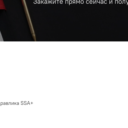
Закажите прямо сейчас и пол
дравлика SSA+