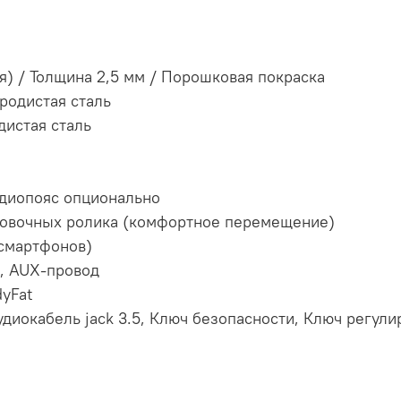
я) / Толщина 2,5 мм / Порошковая покраска
родистая сталь
дистая сталь
рдиопояс опционально
ровочных ролика (комфортное перемещение)
 смартфонов)
, AUX-провод
yFat
удиокабель jack 3.5, Ключ безопасности, Ключ регул