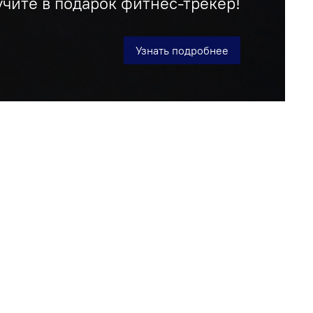
учите в подарок фитнес-трекер!
Узнать подробнее