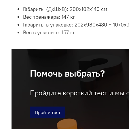
Габариты (ДхШхВ): 200
х102х140 см
Вес тренажера: 147 кг
Габариты в упаковке:
202х980х430 + 1070х9
Вес в упаковке: 157 кг
Помочь выбрать?
Пройдите короткий тест и мы 
Пройти тест