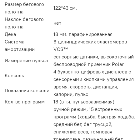
Размер бегового
122*43 см.
полотна
Наклон бегового
нет
полотна
Дека
18 мм. парафинированная
Система
6 цилиндрических эластомеров
амортизации
VCS™
сенсорные датчики, высокоточный
Измерение пульса
беспроводной приемник Polar
4 буквенно-цифровых дисплеев с
Консоль
сенсорными кнопками управления
время, скорость, дистанция,
Показания консоли
калории, пульс
Кол-во программ
18 (в т.ч. пульсозависимая)
ручной режим, 15 встроенных
программ (ходьба, быстрая ходьба,
средний бег, бег трусцой,
снижение веса, темповая
тренировка, разминочный бег,