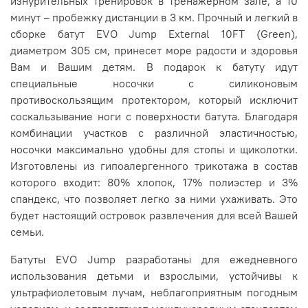
изнурительных тренировок в тренажерном зале, а 10
минут – пробежку дистанции в 3 км. Прочный и легкий в
сборке батут EVO Jump External 10FT (Green),
диаметром 305 см, принесет море радости и здоровья
Вам и Вашим детям. В подарок к батуту идут
специальные носочки с силиконовым
противоскользящим протектором, который исключит
соскальзывание ноги с поверхности батута. Благодаря
комбинации участков с различной эластичностью,
носочки максимально удобны для стопы и щиколотки.
Изготовлены из гипоалергенного трикотажа в состав
которого входит: 80% хлопок, 17% полиэстер и 3%
спандекс, что позволяет легко за ними ухаживать. Это
будет настоящий островок развлечения для всей Вашей
семьи.
Батуты EVO Jump разработаны для ежедневного
использования детьми и взрослыми, устойчивы к
ультрафиолетовым лучам, неблагоприятным погодным