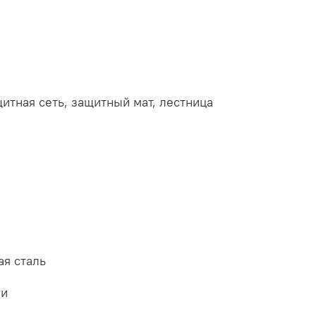
щитная сеть, защитный мат, лестница
ая сталь
ги