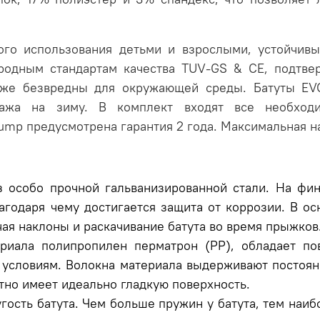
го использования детьми и взрослыми, устойчивы
ародным стандартам качества TUV-GS & CE, подтве
акже безвредны для окружающей среды. Батуты EV
тажа на зиму. В комплект входят все необхо
mp предусмотрена гарантия 2 года. Максимальная нагр
 особо прочной гальванизированной стали. На фин
агодаря чему достигается защита от коррозии. В о
чая наклоны и раскачивание батута во время прыжков
риала полипропилен перматрон (PP), обладает по
словиям. Волокна материала выдерживают постоянн
тно имеет идеально гладкую поверхность.
гость батута. Чем больше пружин у батута, тем наи