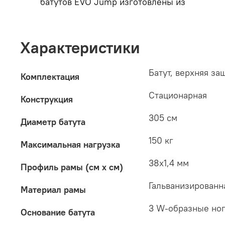
батутов EVO Jump изготовлены из
Характеристики
Батут, верхняя за
Комплектация
Стационарная
Конструкция
305 см
Диаметр батута
150 кг
Максимальная нагрузка
38х1,4 мм
Профиль рамы (см x см)
Гальванизированн
Материал рамы
3 W-образные но
Основание батута