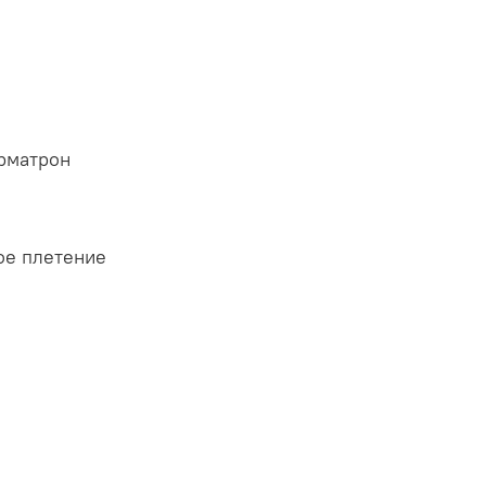
рматрон
ое плетение