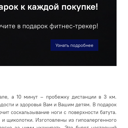
арок к каждой покупке!
учите в подарок фитнес-трекер!
Узнать подробнее
ле, а 10 минут – пробежку дистанции в 3 км.
адости и здоровья Вам и Вашим детям. В подарок
чит соскальзывание ноги с поверхности батута.
ы и щиколотки. Изготовлены из гипоалергенного
легко за ними ухаживать. Это будет настоящий