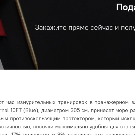
Под
Закажите прямо сейчас и пол
ют час изнурительных тренировок в тренажерном за
rnal 10FT (Blue), диаметром 305 см, принесет море р
вым противоскользящим протектором, который исклю
астичностью, носочки максимально удобны для стоп
пок, 17% полиэстер и 3% спандекс, что позволяет 