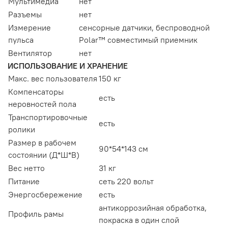
Мультимедиа
нет
Разъемы
нет
Измерение
сенсорные датчики, беспроводной
пульса
Polar™ совместимый приемник
Вентилятор
нет
ИСПОЛЬЗОВАНИЕ И ХРАНЕНИЕ
Макс. вес пользователя
150 кг
Компенсаторы
есть
неровностей пола
Транспортировочные
есть
ролики
Размер в рабочем
90*54*143 см
состоянии (Д*Ш*В)
Вес нетто
31 кг
Питание
сеть 220 вольт
Энергосбережение
есть
антикоррозийная обработка,
Профиль рамы
покраска в один слой