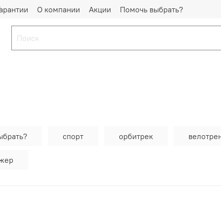
Гарантии
О компании
Акции
Помочь выбрать?
ыбрать?
спорт
орбитрек
велотре
ажер