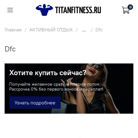
0
Главная
АКТИВНЫЙ ОТДЫХ
...
Dfc
Dfc
Хотите купить сейчас?
Получайте желаемое сразу, а платите потом.
Рассрочка 0% без первого взноса и переплат!
Узнать подробнее